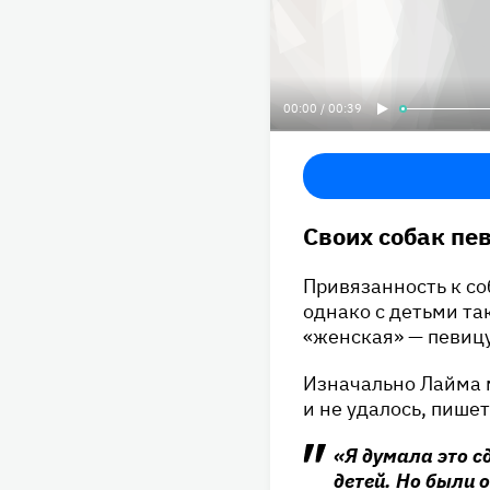
00:00 / 00:39
Своих собак пе
Привязанность к со
однако с детьми та
«женская» — певицу
Изначально Лайма м
и не удалось, пишет
«Я думала это с
детей. Но были 