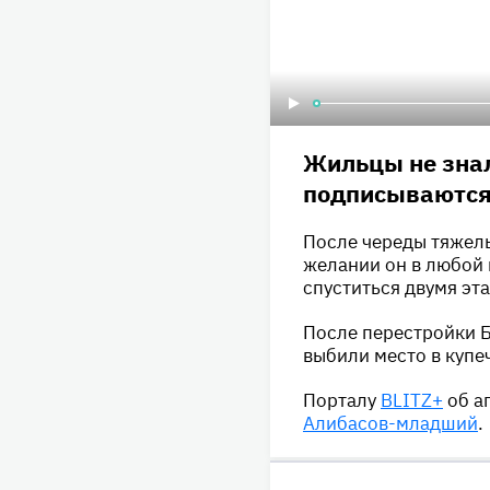
Жильцы не знал
подписываются
После череды тяжелы
желании он в любой 
спуститься двумя эт
После перестройки 
выбили место в купе
Порталу
BLITZ+
об а
Алибасов-младший
.