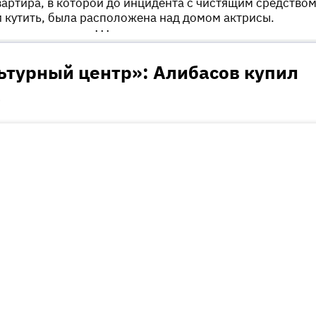
квартира, в которой до инцидента с чистящим средство
 кутить, была расположена над домом актрисы.
•••
ьтурный центр»: Алибасов купил
а