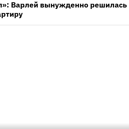
л»: Варлей вынужденно решилась
артиру