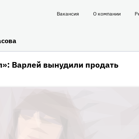
Вакансия
О компании
Р
О
нас
асова
л»: Варлей вынудили продать