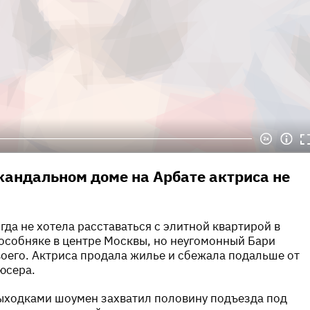
кандальном доме на Арбате актриса не
гда не хотела расставаться с элитной квартирой в
особняке в центре Москвы, но неугомонный Бари
оего. Актриса продала жилье и сбежала подальше от
юсера.
ыходками шоумен захватил половину подъезда под