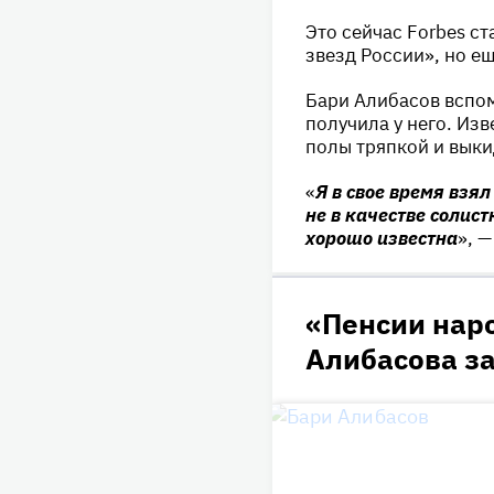
Это сейчас Forbes с
звезд России», но ещ
Бари Алибасов вспом
получила у него. Из
полы тряпкой и выки
«
Я в свое время взя
не в качестве солис
хорошо известна
», 
«Пенсии наро
Алибасова за