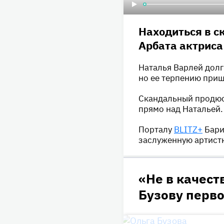
Находиться в с
Арбата актриса 
Наталья Варлей долг
но ее терпению приш
Скандальный продюс
прямо над Натальей.
Порталу
BLITZ+
Бари
заслуженную артистк
«Не в качест
Бузову перво