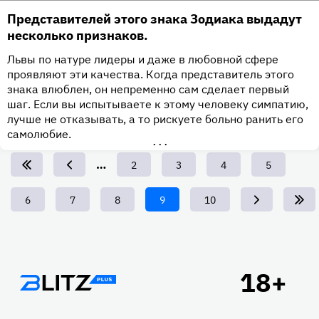
Представителей этого знака Зодиака выдадут
несколько признаков.
Львы по натуре лидеры и даже в любовной сфере
проявляют эти качества. Когда представитель этого
знака влюблен, он непременно сам сделает первый
шаг. Если вы испытываете к этому человеку симпатию,
лучше не отказывать, а то рискуете больно ранить его
самолюбие.
•••
…
Page
2
Page
3
Page
4
Page
5
Page
6
Page
7
Page
8
Текущая
9
Page
10
страница
Подвал