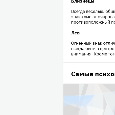
Близнецы
Всегда веселые, общ
знака умеют очароват
противоположный пол
Лев
Огненный знак отли
всегда быть в центр
внимания. Кроме тог
Самые психо