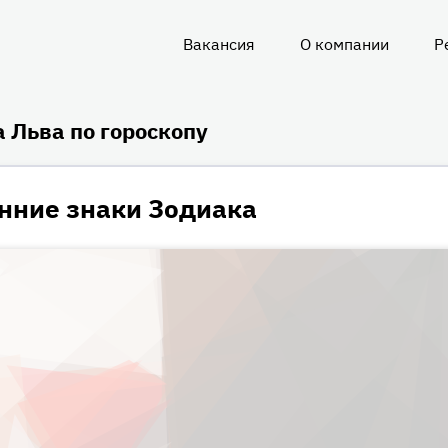
Вакансия
О компании
Р
О
нас
 Льва по гороскопу
нние знаки Зодиака