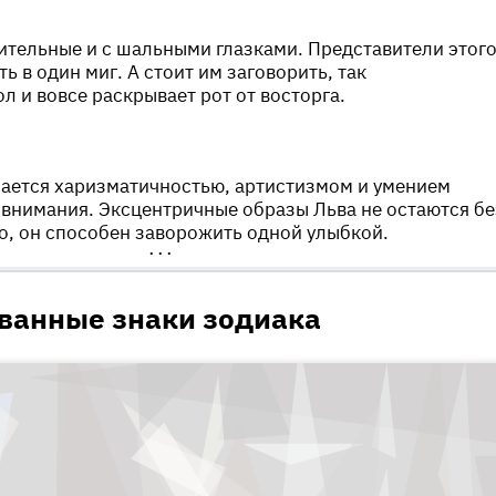
ительные и с шальными глазками. Представители этог
ь в один миг. А стоит им заговорить, так
 и вовсе раскрывает рот от восторга.
чается харизматичностью, артистизмом и умением
е внимания. Эксцентричные образы Льва не остаются бе
о, он способен заворожить одной улыбкой.
•••
ванные знаки зодиака