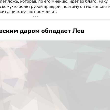
ет ложь, которая, по его мнению, идет во благо. Раку
ь кому-то боль грубой правдой, поэтому он может слег
 ситуациях лучше промолчит.
•••
вским даром обладает Лев