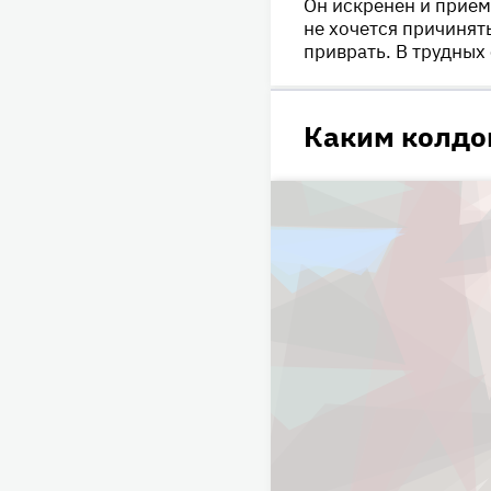
Он искренен и приемл
не хочется причинят
приврать. В трудных
Каким колдо