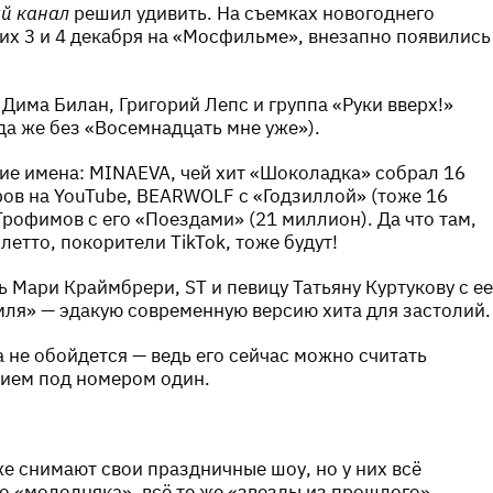
й канал
решил удивить. На съемках новогоднего
х 3 и 4 декабря на «Мосфильме», внезапно появились
Дима Билан, Григорий Лепс и группа «Руки вверх!»
уда же без «Восемнадцать мне уже»).
ие имена: MINAEVA, чей хит «Шоколадка» собрал 16
ов на YouTube, BEARWOLF с «Годзиллой» (тоже 16
рофимов с его «Поездами» (21 миллион). Да что там,
етто, покорители TikTok, тоже будут!
ь Мари Краймбрери, ST и певицу Татьяну Куртукову с ее
ля» — эдакую современную версию хита для застолий.
 не обойдется — ведь его сейчас можно считать
ием под номером один.
же снимают свои праздничные шоу, но у них всё
о «молодняка», всё те же «звезды из прошлого».