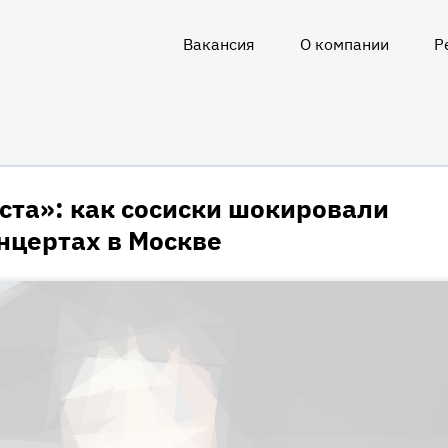
Вакансия
О компании
Р
О
нас
ста»: как сосиски шокировали
нцертах в Москве