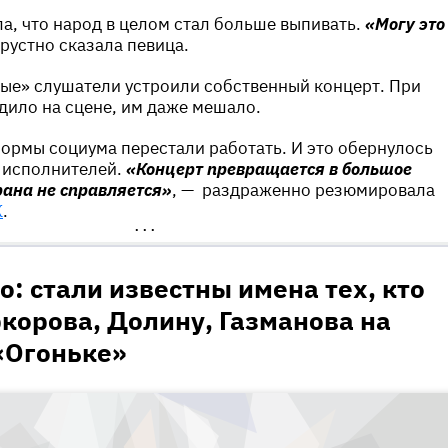
ла, что народ в целом стал больше выпивать.
«Могу это
грустно сказала певица.
лые» слушатели устроили собственный концерт. При
одило на сцене, им даже мешало.
нормы социума перестали работать. И это обернулось
 исполнителей.
«Концерт превращается в большое
храна не справляется»
, — раздраженно резюмировала
К
.
•••
о: стали известны имена тех, кто
корова, Долину, Газманова на
«Огоньке»