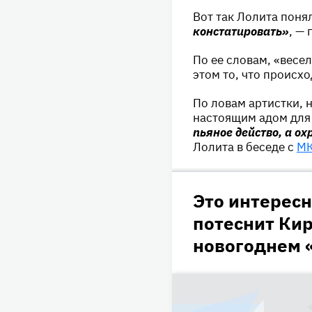
Вот так Лолита поня
констатировать»
, — 
По ее словам, «весе
этом то, что происх
По ловам артистки, 
настоящим адом для
пьяное действо, а о
Лолита в беседе с
М
Это интересн
потеснит Кир
новогоднем 