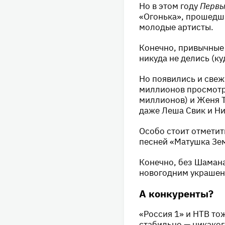
Но в этом году
Первы
«Огонька», прошедши
молодые артисты.
Конечно, привычные 
никуда не делись (к
Но появились и свеж
миллионов просмотр
миллионов) и Женя Т
даже Леша Свик и Нил
Особо стоит отметит
песней «Матушка Зем
Конечно, без Шамана
новогодним украшен
А конкуренты?
«Россия 1» и НТВ то
стабильно — никаког