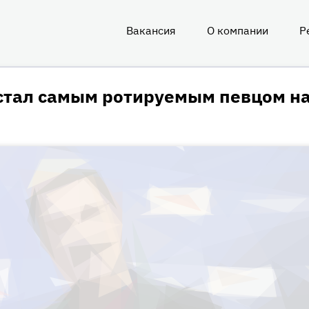
Вакансия
О компании
Р
О
нас
стал самым ротируемым певцом н