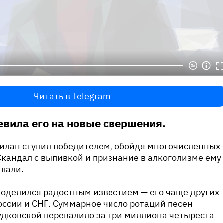
Читать в Telegram
вила его на новые свершения.
Билан ступил победителем, обойдя многочисленных
 Скандал с выпивкой и признание в алкоголизме ему
ешали.
поделился радостным известием — его чаще других
России и СНГ. Суммарное число ротаций песен
удковской перевалило за три миллиона четыреста