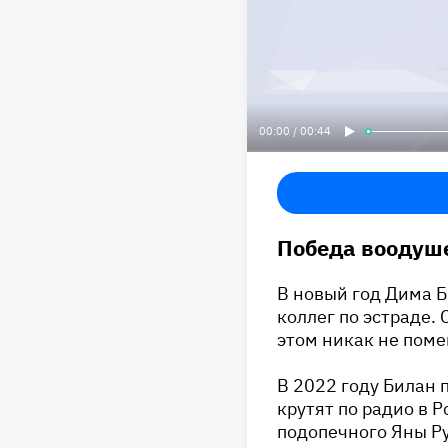
00:00 / 00:44
Победа воодуше
В новый год Дима 
коллег по эстраде.
этом никак не пом
В 2022 году Билан 
крутят по радио в 
подопечного Яны Р