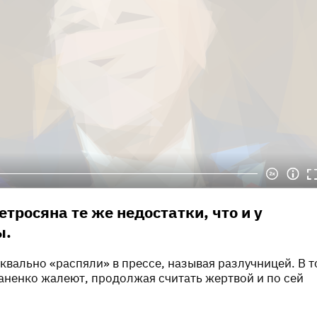
етросяна те же недостатки, что и у
ы.
уквально «распяли» в прессе, называя разлучницей. В т
аненко жалеют, продолжая считать жертвой и по сей