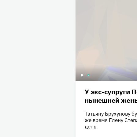
У экс-супруги П
нынешней жен
Татьяну Брухунову б
же время Елену Степ
день.