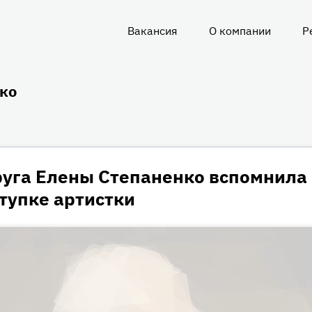
Вакансия
О компании
Р
О
нас
ко
уга Елены Степаненко вспомнила
тупке артистки