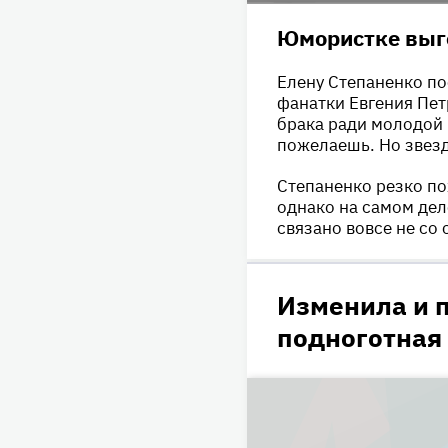
Юмористке выг
Елену Степаненко по
фанатки Евгения Пет
брака ради молодой
пожелаешь. Но звезд
Степаненко резко по
однако на самом де
связано вовсе не со
Изменила и п
подноготная