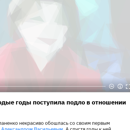
одые годы поступила подло в отношении
епаненко некрасиво обошлась со своим первым
м
Александром Васильевым
. А спустя годы к ней