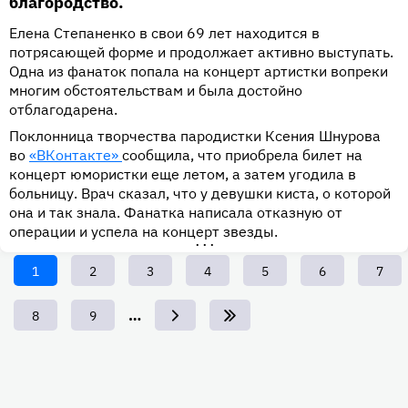
благородство.
Елена Степаненко в свои 69 лет находится в
потрясающей форме и продолжает активно выступать.
Одна из фанаток попала на концерт артистки вопреки
многим обстоятельствам и была достойно
отблагодарена.
Поклонница творчества пародистки Ксения Шнурова
во
«ВКонтакте»
сообщила, что приобрела билет на
концерт юмористки еще летом, а затем угодила в
больницу. Врач сказал, что у девушки киста, о которой
она и так знала. Фанатка написала отказную от
операции и успела на концерт звезды.
•••
Текущая
1
Page
2
Page
3
Page
4
Page
5
Page
6
Page
7
страница
…
Page
8
Page
9