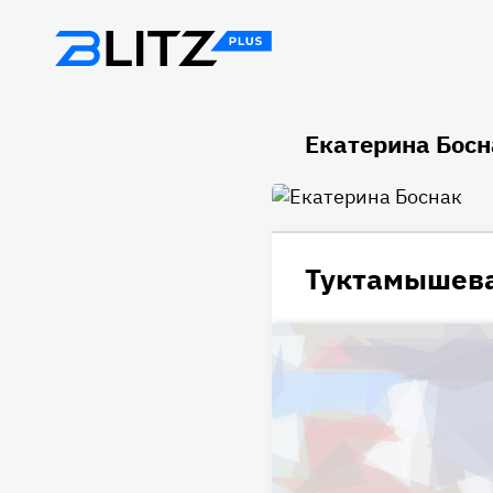
Екатерина Босн
Туктамышева