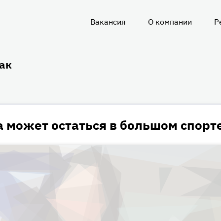
Вакансия
О компании
Р
О
нас
ак
 может остаться в большом спорт