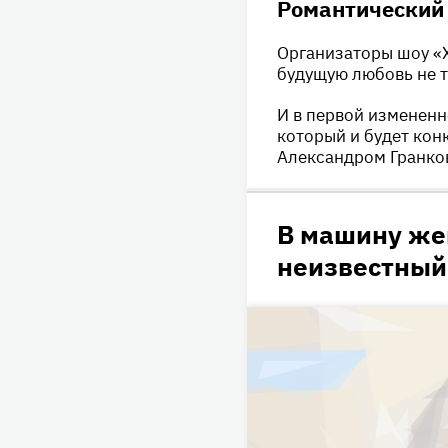
Романтический
Организаторы шоу «
будущую любовь не т
И в первой изменен
который и будет кон
Александром Гранко
В машину же
неизвестный