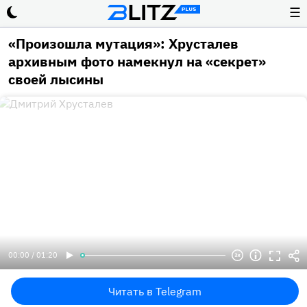
☰
«Произошла мутация»: Хрусталев
архивным фото намекнул на «секрет»
своей лысины
00:00 / 01:20
Читать в Telegram