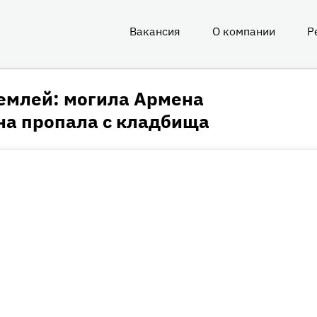
Вакансия
О компании
Р
О
нас
землей: могила Армена
а пропала с кладбища