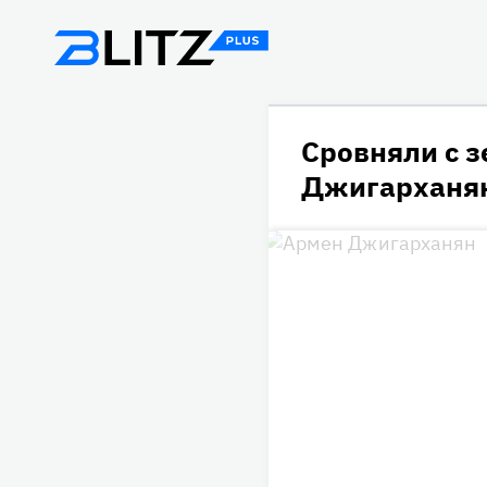
Сровняли с 
Джигарханян