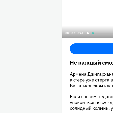
00:00 / 00:41
Не каждый смож
Армена Джигарханян
актере уже стерта 
Ваганьковском кла
Если совсем недавн
упокоиться не сужд
солидный холмик, у