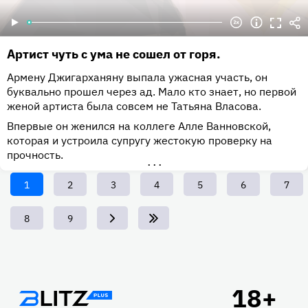
Артист чуть с ума не сошел от горя.
Армену Джигарханяну выпала ужасная участь, он
буквально прошел через ад. Мало кто знает, но первой
женой артиста была совсем не Татьяна Власова.
Впервые он женился на коллеге Алле Ванновской,
которая и устроила супругу жестокую проверку на
прочность.
•••
Текущая
1
Page
2
Page
3
Page
4
Page
5
Page
6
Page
7
страница
Page
8
Page
9
Подвал