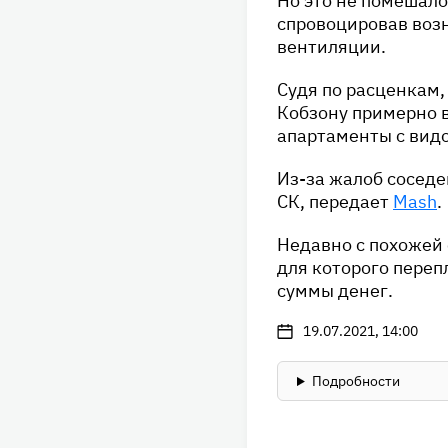
Но это не помешало
спровоцировав воз
вентиляции.
Судя по расценкам,
Кобзону примерно в
апартаменты с видо
Из-за жалоб соседе
СК, передает
Mash
.
Недавно с похожей
для которого пере
суммы денег.
19.07.2021, 14:00
Подробности