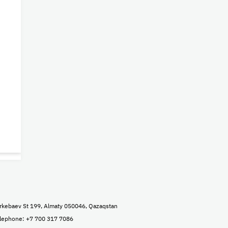
rkebaev St 199, Almaty 050046, Qazaqstan
lephone: +7 700 317 7086