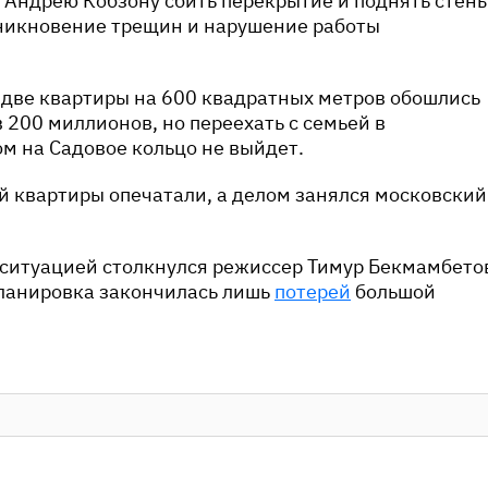
 Андрею Кобзону сбить перекрытие и поднять стены
никновение трещин и нарушение работы
 две квартиры на 600 квадратных метров обошлись
 200 миллионов, но переехать с семьей в
м на Садовое кольцо не выйдет.
й квартиры опечатали, а делом занялся московский
 ситуацией столкнулся режиссер Тимур Бекмамбето
планировка закончилась лишь
потерей
большой