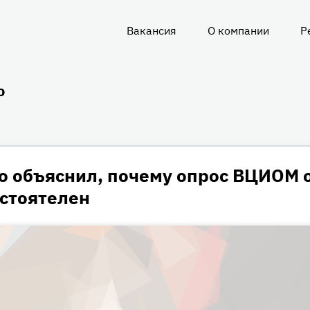
Вакансия
О компании
Р
О
нас
о
о объяснил, почему опрос ВЦИОМ 
остоятелен