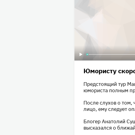
Юмористу скоро
Предстоящий тур Мак
юмориста полным про
После слухов о том, 
лицо, ему следует о
Блогер Анатолий Суш
высказался о ближай