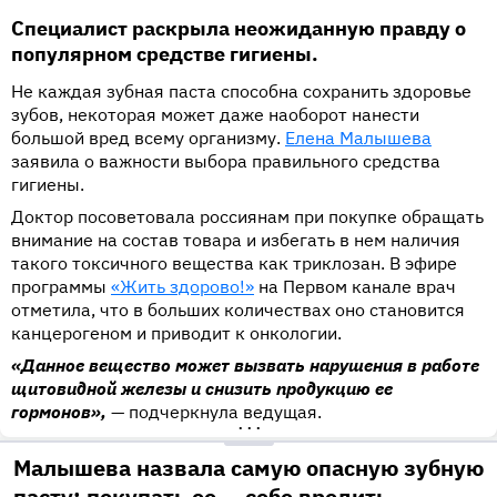
Специалист раскрыла неожиданную правду о
популярном средстве гигиены.
Не каждая зубная паста способна сохранить здоровье
зубов, некоторая может даже наоборот нанести
большой вред всему организму.
Елена Малышева
заявила о важности выбора правильного средства
гигиены.
Доктор посоветовала россиянам при покупке обращать
внимание на состав товара и избегать в нем наличия
такого токсичного вещества как триклозан. В эфире
программы
«Жить здорово!»
на Первом канале врач
отметила, что в больших количествах оно становится
канцерогеном и приводит к онкологии.
«Данное вещество может вызвать нарушения в работе
щитовидной железы и снизить продукцию ее
гормонов»,
— подчеркнула ведущая.
•••
Малышева назвала самую опасную зубную
пасту: покупать ее — себе вредить