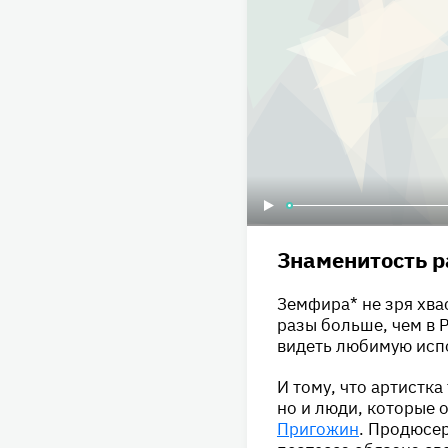
Знаменитость р
Земфира* не зря хвас
разы больше, чем в 
видеть любимую испо
И тому, что артистка
но и люди, которые 
Пригожин
. Продюсер