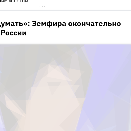
оим успехом.
•••
думать»: Земфира окончательно
 России