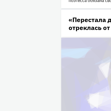
поэтесса обязана св
«Перестала 
отреклась от