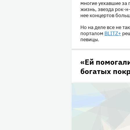
многие уехавшие за 
жизнь, звезда рок-н
нее концертов больш
Но на деле все не та
порталом
BLITZ+
реш
певицы.
«Ей помогали
богатых пок