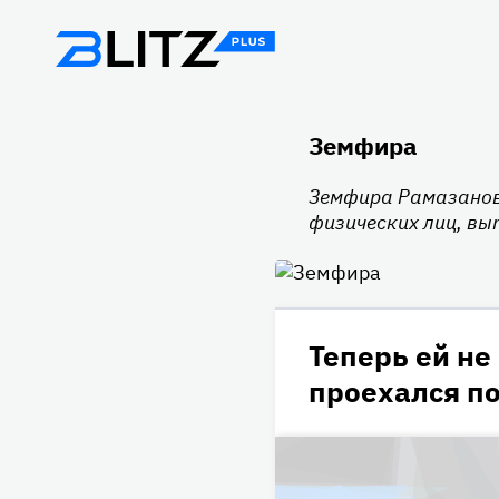
Земфира
Земфира Рамазанов
физических лиц, вы
Теперь ей не
проехался п