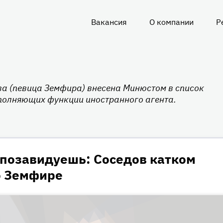
Вакансия
О компании
Р
О
нас
а (певица Земфира) внесена Минюстом в список
полняющих функции иностранного агента.
 позавидуешь: Соседов катком
о Земфире