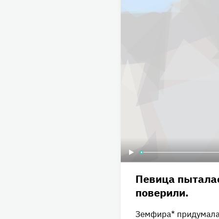
Певица пыталас
поверили.
Земфира* придумала