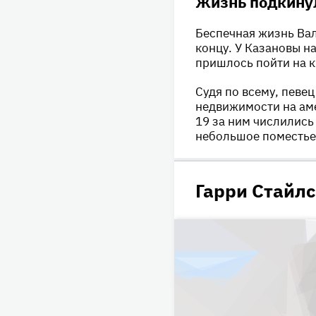
Жизнь подкинул
Беспечная жизнь Вал
концу. У Казановы н
пришлось пойти на 
Судя по всему, певе
недвижимости на аме
19 за ним числились
небольшое поместье 
Гарри Стайлс