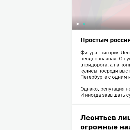
Простым россия
Фигура Григория Ле
неоднозначная. Он у
втридорога, а на ко
кулисы посреди высту
Петербурге с одним 
Однако, репутация н
И иногда завышать с
Леонтьев ли
огромные на