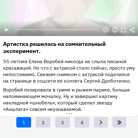
Артистка решилась на сомнительный
эксперимент.
55-летняя Елена Воробей никогда не слыла писаной
красавицей. Но что с актрисой стало сейчас, просто уму
непостижимо. Свежим снимком с актрисой поделился
на странице в соцсети ее коллега Сергей Дроботенко.
Воробей позировала в гриме и рыжем парике, больше
напоминающем мочалку. Ну и завершил картину
накладной «шнобель», который сделал звезду
«Аншлага» совсем неузнаваемой.
•••
Текущая
1
Page
2
Page
3
Page
4
страница