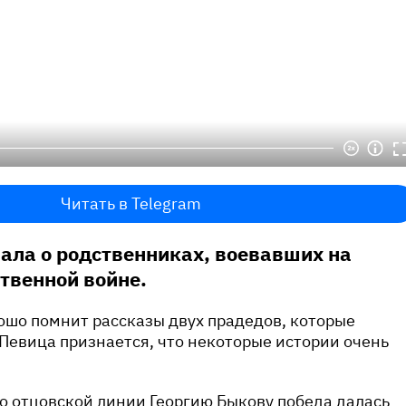
Читать в Telegram
ала о родственниках, воевавших на
твенной войне.
ошо помнит рассказы двух прадедов, которые
 Певица признается, что некоторые истории очень
о отцовской линии Георгию Быкову победа далась