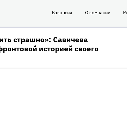
Вакансия
О компании
Р
О
нас
ить страшно»: Савичева
фронтовой историей своего