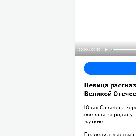
00:00 / 00:40
Певица рассказ
Великой Отечес
Юлия Савичева хор
воевали за родину.
жуткие.
Прадеду артистки п