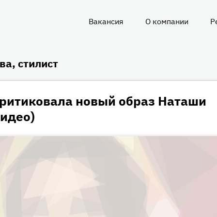
Вакансия
О компании
Р
О
нас
а, стилист
критиковала новый образ Наташи
видео)