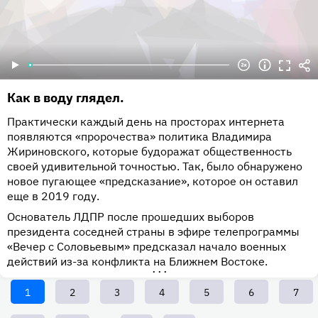
Как в воду глядел.
Практически каждый день на просторах интернета
появляются «пророчества» политика Владимира
Жириновского, которые будоражат общественность
своей удивительной точностью. Так, было обнаружено
новое пугающее «предсказание», которое он оставил
еще в 2019 году.
Основатель ЛДПР после прошедших выборов
президента соседней страны в эфире телепрограммы
«Вечер с Соловьевым» предсказал начало военных
действий из-за конфликта на Ближнем Востоке.
•••
Текущая
1
Page
2
Page
3
Page
4
Page
5
Page
6
Page
7
страница