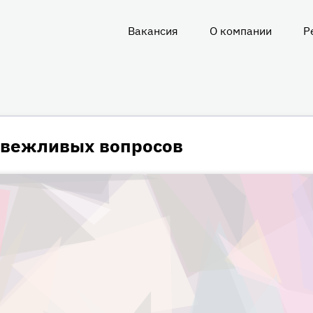
Вакансия
О компании
Р
О
нас
евежливых вопросов