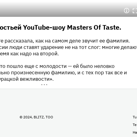
остьей YouTube-шоу Masters Of Taste.
е рассказала, как на самом деле звучит ее фамилия.
сии люди ставят ударение не на тот слог: многие делаю
ремя как надо на второй.
это пошло еще с молодости — ей было неловко
ьно произнесенную фамилию, и с тех пор так все и
урацкой вежливости».
•••
© 2024, BLITZ, TOO
Tu
Te
На