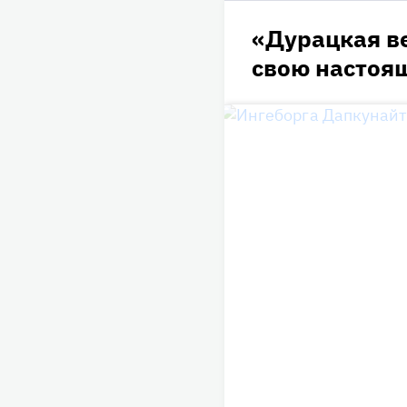
«Дурацкая в
свою насто