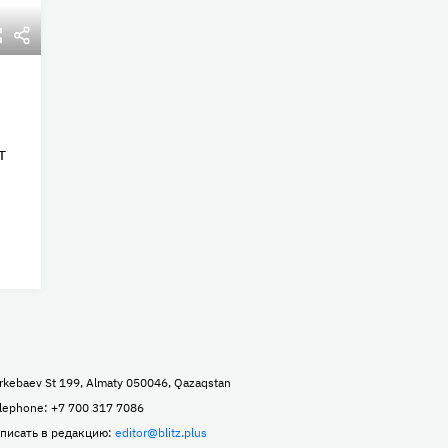
т
rkebaev St 199, Almaty 050046, Qazaqstan
lephone: +7 700 317 7086
писать в редакцию:
editor@blitz.plus