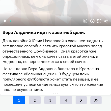
Вера Алдонина идет к заветной цели.
Дочь покойной Юлии Началовой в свои шестнадцать
лет вполне способна затмить красотой многих звезд
отечественного шоу-бизнеса. Юная красотка уже
определилась, кем она хочет стать в этой жизни, и
медленно, но верно движется к своей мечте.
Не так давно Вера Алдонина блистала в Кремле на
фестивале «Большая сцена». В будущем дочь
популярного футболиста хочет стать певицей, и ее
последние успехи свидетельствуют, что это желание
вполне осуществимо.
•••
Текущая
1
Page
2
Page
3
Page
4
страница