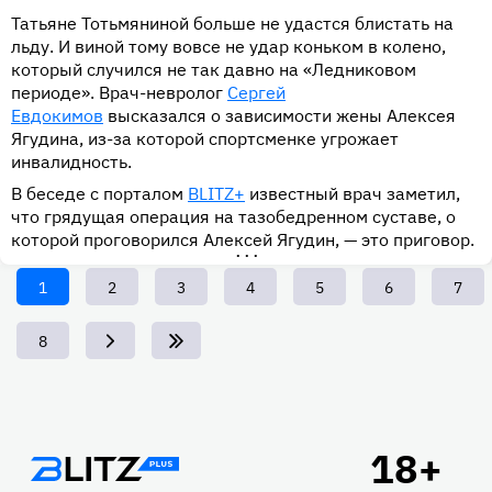
Татьяне Тотьмяниной больше не удастся блистать на
льду. И виной тому вовсе не удар коньком в колено,
который случился не так давно на «Ледниковом
периоде». Врач-невролог
Сергей
Евдокимов
высказался о зависимости жены Алексея
Ягудина, из-за которой спортсменке угрожает
инвалидность.
В беседе с порталом
BLITZ+
известный врач заметил,
что грядущая операция на тазобедренном суставе, о
которой проговорился Алексей Ягудин, — это приговор.
•••
Текущая
1
Page
2
Page
3
Page
4
Page
5
Page
6
Page
7
страница
Page
8
Подвал