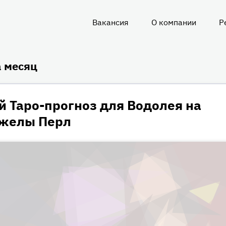
Вакансия
О компании
Р
О
нас
а месяц
 Таро-прогноз для Водолея на
нжелы Перл