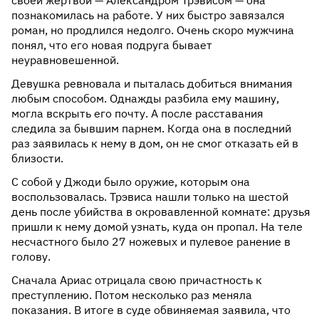
своей жертвой — Александром Трэвисом — она
познакомилась на работе. У них быстро завязался
роман, но продлился недолго. Очень скоро мужчина
понял, что его новая подруга бывает
неуравновешенной.
Девушка ревновала и пыталась добиться внимания
любым способом. Однажды разбила ему машину,
могла вскрыть его почту. А после расставания
следила за бывшим парнем. Когда она в последний
раз заявилась к нему в дом, он не смог отказать ей в
близости.
С собой у Джоди было оружие, которым она
воспользовалась. Трэвиса нашли только на шестой
день после убийства в окровавленной комнате: друзья
пришли к нему домой узнать, куда он пропал. На теле
несчастного было 27 ножевых и пулевое ранение в
голову.
Сначала Ариас отрицала свою причастность к
преступлению. Потом несколько раз меняла
показания. В итоге в суде обвиняемая заявила, что