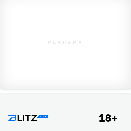
беременности.
Четвертая женщина и вовсе позволяет себе пить кофе
набегу. Вероятно, это даже не первый выпитый стакан
за день.
Ответ — девушка под номером три вскоре станет
мамой. С чем мы и поздравляем ее, а также тех, кто
прошел этот тест на смекалку.
Подвал