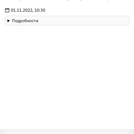
01.11.2022, 10:30
Нажмите, чтобы узнать ответ
Подробности
Главным условием теста было не упускать из вида
детали. Так вот, первая девушка только недавно
покрасила волосы в кислотный цвет. Вряд ли бы
будущая мамочка стала так рисковать здоровьем.
Вторая дама, как вы могли заметить, надела высокие
каблуки. А это может не лучшим образом сказаться на