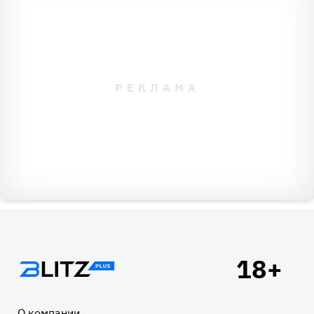
Что касается второй девушки, она, как видно, не
считает свои деньги и живет одним днем. У таких
людей крупная сумма если и заводится, то тут же
спускается на побрякушки и роскошные обеды в
ресторанах. А с такими замашками сложно накопить
солидный капитал.
Подвал
О компании