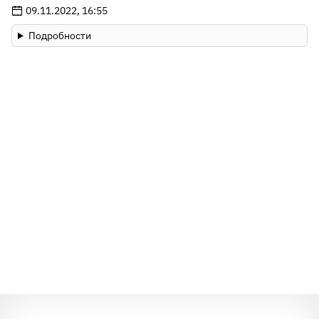
09.11.2022, 16:55
Нажмите, чтобы узнать ответ
Подробности
Очевидно, что богаче скромная девушка. Она не
раскидывается деньгами налево и направо и не
собирается за всех платить. Ведь богатый человек,
как правило, с умом распоряжается своими
ресурсами. Кроме того, обеспеченные люди не
кичатся брендовой одеждой и могут запросто носить
простые, но качественные вещи.