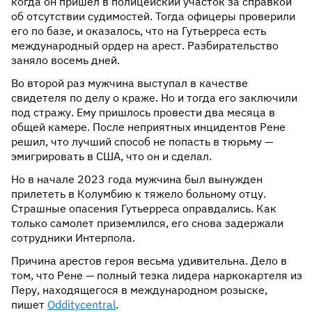
когда он пришел в полицейский участок за справкой
об отсутствии судимостей. Тогда офицеры проверили
его по базе, и оказалось, что на Гутьерреса есть
международный ордер на арест. Разбирательство
заняло восемь дней.
Во второй раз мужчина выступал в качестве
свидетеля по делу о краже. Но и тогда его заключили
под стражу. Ему пришлось провести два месяца в
общей камере. После неприятных инцидентов Рене
решил, что лучший способ не попасть в тюрьму —
эмигрировать в США, что он и сделал.
Но в начале 2023 года мужчина был вынужден
прилететь в Колумбию к тяжело больному отцу.
Страшные опасения Гутьерреса оправдались. Как
только самолет приземлился, его снова задержали
сотрудники Интерпола.
Причина арестов героя весьма удивительна. Дело в
том, что Рене — полный тезка лидера наркокартеля из
Перу, находящегося в международном розыске,
пишет
Odditycentral
.