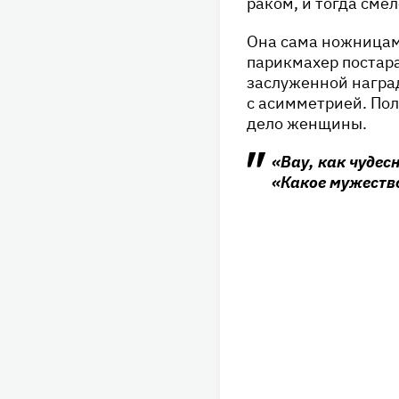
раком, и тогда сме
Она сама ножницам
парикмахер постара
заслуженной наград
с асимметрией. Пол
дело женщины.
«Вау, как чудес
«Какое мужеств