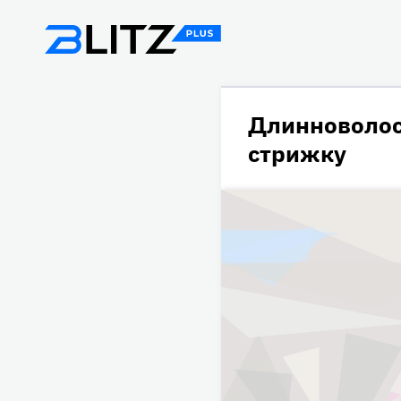
Длинноволос
стрижку