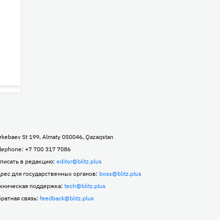
rkebaev St 199, Almaty 050046, Qazaqstan
lephone: +7 700 317 7086
писать в редакцию:
editor@blitz.plus
рес для государственных органов:
boss@blitz.plus
хническая поддержка:
tech@blitz.plus
ратная связь:
feedback@blitz.plus