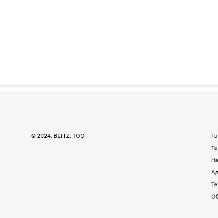
© 2024, BLITZ, TOO
Tu
Te
На
Ад
Те
Об