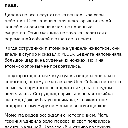
пазл.
Далеко не все несут ответственность за свои
действия. К сожалению, для некоторых тяжелой
ношей становятся ни в чем не повинные
существа. Один мужчина не захотел возиться с
беременной собакой и отвез ее в приют.
Когда сотрудники питомника увидели животное, они
впали в ступор и сказали: «LOL». Бедняга напоминала
большой шарик на худеньких ножках. Но и на
этом «сюрпризы» не прекратились.
Полуторагодовалая чихуахуа выглядела довольно
необычно, потому ее и назвали Лол. Собака не то что
не могла нормально передвигаться, она с трудом
шевелилась. Сотрудница приюта и новая хозяйка
питомца Джози Браун понимала, что животное
подарит этому миру не меньше восьми щенков.
Момента родов все ждали с нетерпением. Мать-
героиня удивила волонтеров: на свет появилось
десять малышей. Казалось бы, стоило вздохнуть