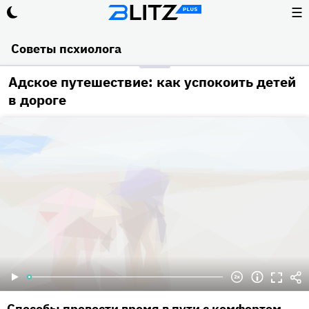
☰
Советы псхиолога
Адское путешествие: как успокоить детей
в дороге
Способы провести время в пути с комфортом