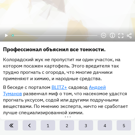
Профессионал объяснил все тонкости.
Колорадский жук не пропустит ни один участок, на
котором посажен картофель. Этого вредителя так
трудно прогнать с огорода, что многие дачники
применяют и химию, и народные средства.
В беседе с порталом
BLITZ+
садовод
Андрей
Туманов
развенчал миф о том, что насекомое удастся
прогнать уксусом, содой или другими подручными
веществами. По мнению эксперта, ничто не сработает
лучше специализированной химии.
•••
Page
1
Page
2
Page
3
Page
4
Page
5