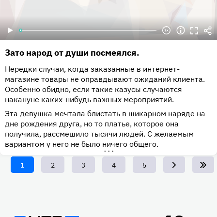
Зато народ от души посмеялся.
Нередки случаи, когда заказанные в интернет-
магазине товары не оправдывают ожиданий клиента.
Особенно обидно, если такие казусы случаются
накануне каких-нибудь важных мероприятий.
Эта девушка мечтала блистать в шикарном наряде на
дне рождения друга, но то платье, которое она
получила, рассмешило тысячи людей. С желаемым
вариантом у него не было ничего общего.
•••
Текущая
1
Page
2
Page
3
Page
4
Page
5
страница