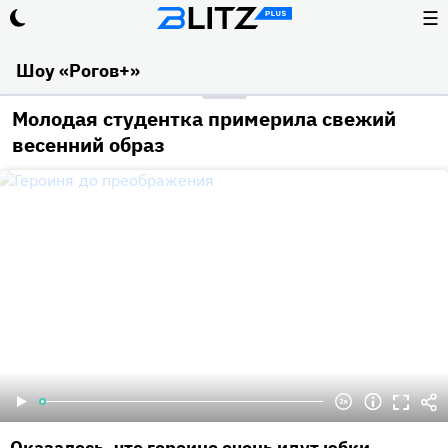
☰
Шоу «Рогов+»
Молодая студентка примерила свежий
весенний образ
Оказалось, что героине очень идут юбки.