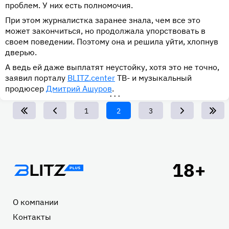
проблем. У них есть полномочия.
При этом журналистка заранее знала, чем все это
может закончиться, но продолжала упорствовать в
своем поведении. Поэтому она и решила уйти, хлопнув
дверью.
А ведь ей даже выплатят неустойку, хотя это не точно,
заявил порталу
BLITZ.center
ТВ- и музыкальный
продюсер
Дмитрий Ашуров
.
•••
Page
1
Текущая
2
Page
3
страница
Подвал
О компании
Контакты