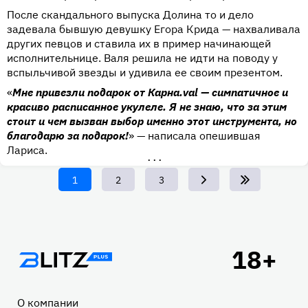
После скандального выпуска Долина то и дело
задевала бывшую девушку Егора Крида — нахваливала
других певцов и ставила их в пример начинающей
исполнительнице. Валя решила не идти на поводу у
вспыльчивой звезды и удивила ее своим презентом.
«
Мне привезли подарок от Карна.val — симпатичное и
красиво расписанное укулеле. Я не знаю, что за этим
стоит и чем вызван выбор именно этот инструмента, но
благодарю за подарок!
» — написала опешившая
Лариса.
•••
Текущая
1
Page
2
Page
3
страница
Подвал
О компании