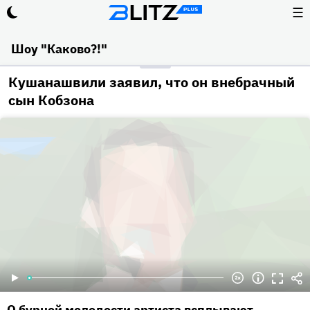
☰
Шоу "Каково?!"
Кушанашвили заявил, что он внебрачный
сын Кобзона
О бурной молодости артиста всплывают