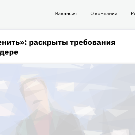
Вакансия
О компании
Р
О
нас
енить»: раскрыты требования
йдере