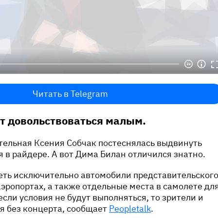
Читать в Telegram
т довольствоваться малым.
тельная Ксения Собчак постеснялась выдвинуть
 в райдере. А вот Дима Билан отличился знатно.
еть исключительно автомобили представительског
 аэропортах, а также отдельные места в самолете дл
если условия не будут выполняться, то зрители и
ся без концерта, сообщает
Peopletalk
.