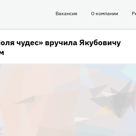
Вакансия
О компании
Р
О
нас
оля чудес» вручила Якубовичу
м