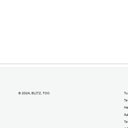
© 2024, BLITZ, TOO
Tu
Te
На
Ад
Те