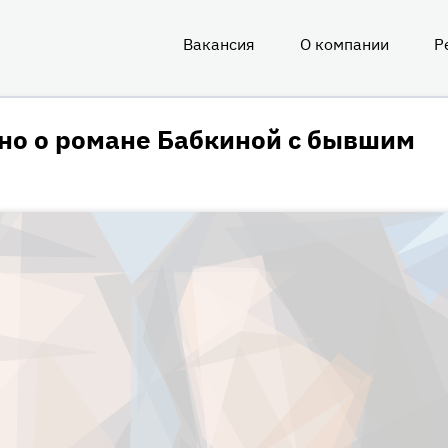
Вакансия
О компании
Р
О
нас
тно о романе Бабкиной с бывшим