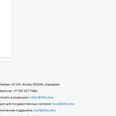
rkebaev St 199, Almaty 050046, Qazaqstan
lephone: +7 700 317 7086
писать в редакцию:
editor@blitz.plus
рес для государственных органов:
boss@blitz.plus
хническая поддержка:
tech@blitz.plus