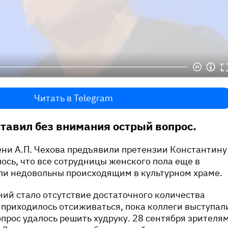
Читать в Telegram
ставил без внимания острый вопрос.
ни А.П. Чехова предъявили претензии Константину
ось, что все сотрудницы женского пола еще в
ли недовольны происходящим в культурном храме.
ий стало отсутствие достаточного количества
приходилось отсиживаться, пока коллеги выступал
вопрос удалось решить худруку. 28 сентября зрителя