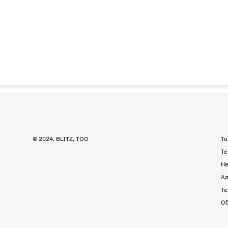
© 2024, BLITZ, TOO
Tu
Te
На
Ад
Те
Об