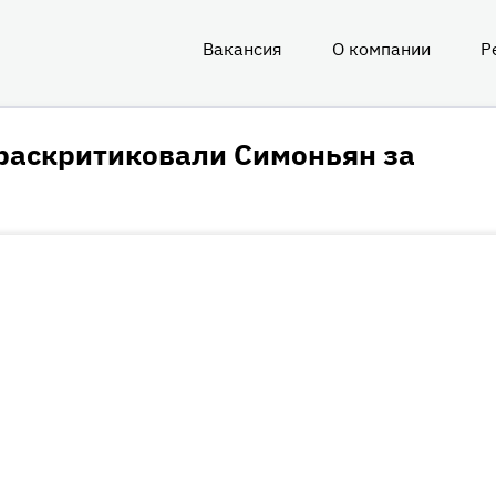
Вакансия
О компании
Р
О
нас
раскритиковали Симоньян за