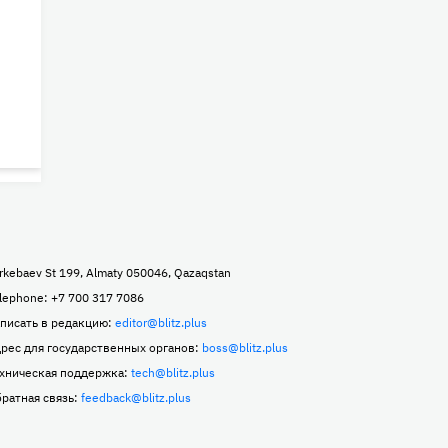
rkebaev St 199, Almaty 050046, Qazaqstan
lephone: +7 700 317 7086
писать в редакцию:
editor@blitz.plus
рес для государственных органов:
boss@blitz.plus
хническая поддержка:
tech@blitz.plus
ратная связь:
feedback@blitz.plus