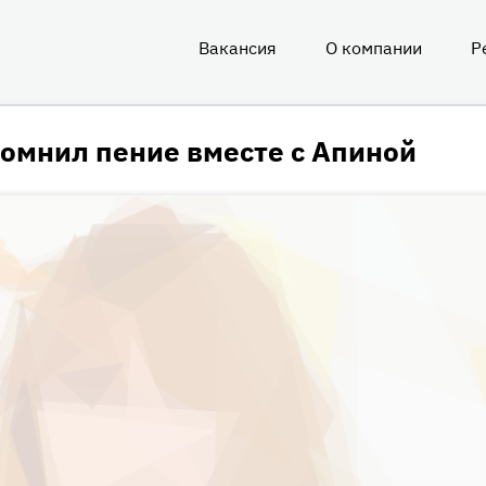
Вакансия
О компании
Р
О
нас
омнил пение вместе с Апиной