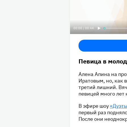
00:00 / 00:44
Певица в молод
Алена Апина на про
Иратовым, но, как 
третий лишний. Вяч
певицей много лет 
В эфире шоу
«Дуэт
первый раз поднялс
После они неоднокр