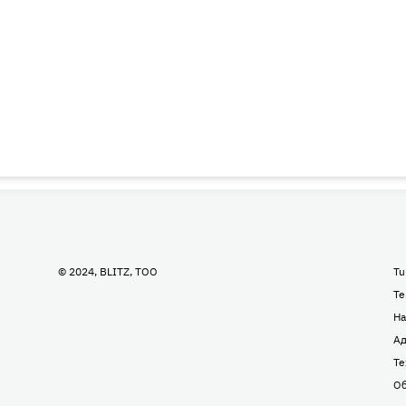
© 2024, BLITZ, TOO
Tu
Te
На
Ад
Те
Об