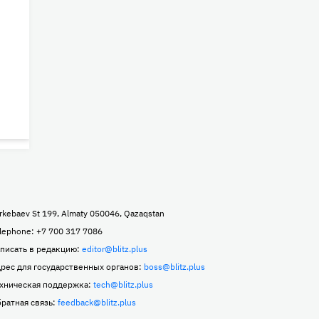
rkebaev St 199, Almaty 050046, Qazaqstan
lephone: +7 700 317 7086
писать в редакцию:
editor@blitz.plus
рес для государственных органов:
boss@blitz.plus
хническая поддержка:
tech@blitz.plus
ратная связь:
feedback@blitz.plus