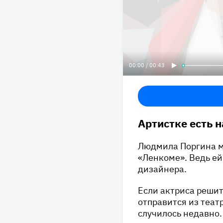
00:00 / 00:43
Артистке есть 
Людмила Поргина м
«Ленкоме». Ведь ей
дизайнера.
Если актриса решит
отправится из теат
случилось недавно.