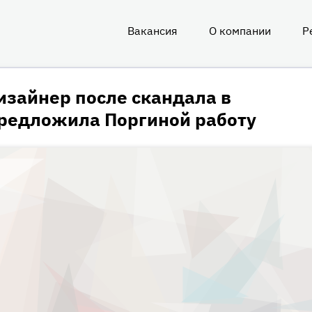
Вакансия
О компании
Р
О
нас
изайнер после скандала в
редложила Поргиной работу