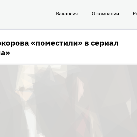
Вакансия
О компании
Р
О
нас
корова «поместили» в сериал
на»