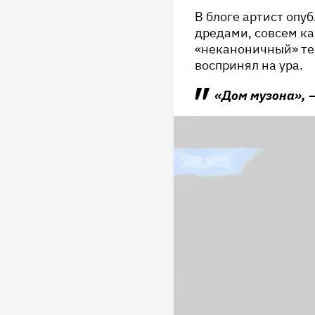
В блоге артист опу
дредами, совсем ка
«неканоничный» те
воспринял на ура.
«Дом музона», 