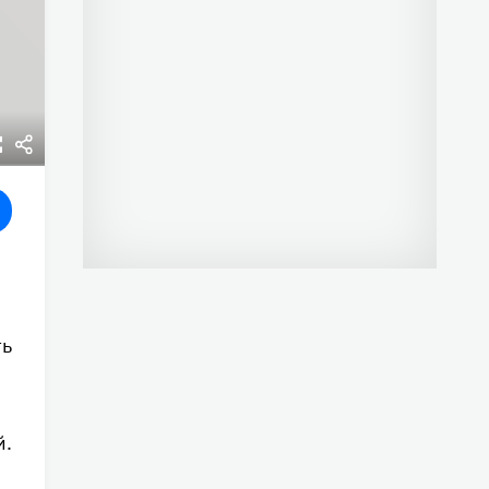
ть
й.