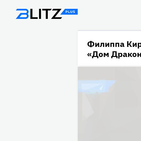
Филиппа Кир
«Дом Драко