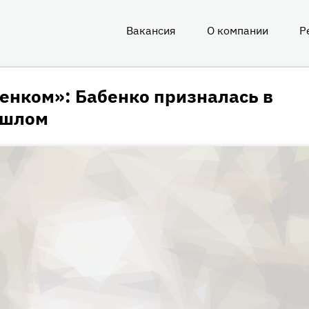
Вакансия
О компании
Р
О
нас
енком»: Бабенко призналась в
ошлом