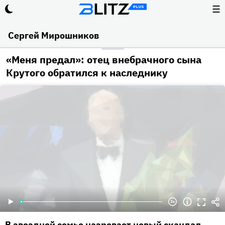
☰
Сергей Мирошников
«Меня предал»: отец внебрачного сына
Крутого обратился к наследнику
В звездной семье назревает новый скандал.