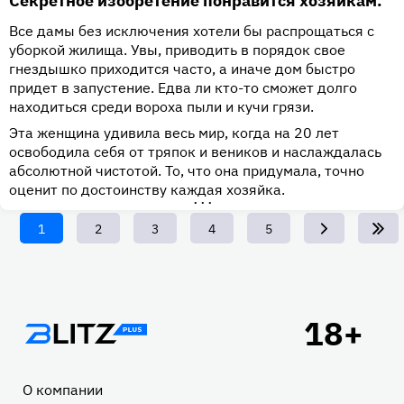
Секретное изобретение понравится хозяйкам.
Все дамы без исключения хотели бы распрощаться с
уборкой жилища. Увы, приводить в порядок свое
гнездышко приходится часто, а иначе дом быстро
придет в запустение. Едва ли кто-то сможет долго
находиться среди вороха пыли и кучи грязи.
Эта женщина удивила весь мир, когда на 20 лет
освободила себя от тряпок и веников и наслаждалась
абсолютной чистотой. То, что она придумала, точно
оценит по достоинству каждая хозяйка.
•••
Текущая
1
Page
2
Page
3
Page
4
Page
5
страница
Подвал
О компании