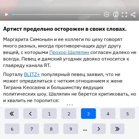
Артист предельно осторожен в своих словах.
Маргарита Симоньян и ее коллеги по цеху говорят
много разных, иногда противоречащих друг другу
вещей, с которыми
Прохор Шаляпин
согласен далеко не
всегда. Певец и дамский угодник двояко относится к
главреду канала RT.
Порталу
BLITZ+
популярный певец заявил, что не
может определиться с четким отношением к жене
Тиграна Кеосаяна и большинству ведущих
политических шоу. Шаляпин не берется критиковать, но
и хвалить не торопится:
•••
Page
1
Page
2
Текущая
3
Page
4
Page
5
страница
…
Page
6
Page
7
Page
8
Page
9