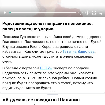
романсов в современном стиле. В конце 2007 года
институт им. М.И. Ипполитова-Иванова в Москве, а
брак сына с женщиной, которая старше его на много
Шаляпин расторг контракт с Дробышем из-за частых
В адрес артиста обрушилась волна негативных
после окончания вуза парень подался в академию
лет.
разногласий, знаменитости регулярно обменивались
комментариев. Многие не верили, что Дэвис
имени Гнесиных.
публичными оскорблениями. В следующем году певец
действительно умерла. Публика считала, что все было
окончил «Гнесинку» и вскоре записал песни, ставшие
подстроено в недоброжелательных целях. В январе
Родственница хочет поправить положение,
хитами — «Ненаглядная», «Ах, эти черные глаза» и
2022 года некая женщина сообщила в студии
палец о палец не ударив.
другие. С 2011 года исполнитель сотрудничает с
программы «На самом деле», что работала на жену
продюсерским центром «Агния», который назван в
Шаляпина, и та получала указания от певца
Людмила Гурченко очень любила свой домик в деревне
честь псевдонима певицы Юлии Коротковой.
подмешивать Татьяне в еду препараты неизвестного
Глаголево в Подмосковье, но ничто не вечно под Луной.
происхождения.
Внучка звезды Елена Королева решила от дачи
Репертуар Прохора Шаляпина состоит из двух
избавиться. Как считает риелтор
Татьяна Вавилова
,
полноформатных альбомов «Волшебная скрипка» и
стоимость дома может достигать очень серьезных
«Легенда», а также из множества синглов и дуэтов с
сумм.
другими исполнителями. Преимущественно артист
В беседе с порталом
BLITZ+
эксперт по продаже
поет в жанре народной песни, нередко Прохор
недвижимости заметила, что хоромы оцениваются
исполняет современные поп-композиции. Сегодня
примерное в 18-20 миллионов рублей. Новый хозяин
Шаляпин продолжает активную гастрольную
вряд ли будет превращать его в музей, потому что
деятельность, преданные поклонники полностью
ездить туда никто не будет.
заполняют концертные залы чтобы насладиться
•••
музыкой своего кумира.
«Я думаю, ее посадят»: Шаляпин