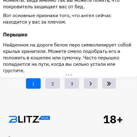
моменты. Ведь именно так вы можете понять, что
покровитель защищает вас от бед.
Вот основные признаки того, что ангел сейчас
находится у вас за плечом.
Перышко
Найденное на дороге белое перо символизирует собой
крылья хранителя. Можете смело подобрать его и
положить в кошелек или сумочку. Часто перышко
попадается на пути, когда вы сильно устали или
грустите.
•••
Текущая
1
Page
2
Page
3
страница
Подвал