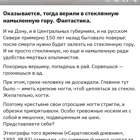
Оказывается, тогда верили в стеклянную
намыленную гору. Фантастика.
И на Дону, и в Центральных губерниях, и на русском
Севере примерно 150 лет назад бытовало поверье:
после смерти нужно будет залезть на стеклянную гору.
И не просто стеклянную, но еще и намыленную ради
удобства мертвых альпинистов.
Покоришь вершину, попадешь в рай. Сорвешься —
грохнешься в ад.
При этом, грехи человеку не досаждали. Главное тут
было — иметь крепкие ногти, чтоб цепляться за стекло.
Желательно, когти.
Поэтому крестьяне свои отросшие ногти стригли, а
обрезки припрятывали. Особо тревожные носили их с
собой в мешочке, подвешенным на шею.
Представляете себе?
Этнографы того времени («Саратовский дневник»,
1891. № 93) отмечали, что суеверный народ считал за